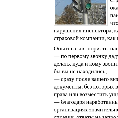
ок
пан
что
нарушения инспектора, ка
страховой компании, как 
Опытные автоюристы наш
— по первому звонку дад
делать, куда и кому звон
бы вы не находились;
— сразу после вашего ви
документы, без которых 
права или возместить ущ
— благодаря наработанны
организациях значительн
справки, ответы на запро