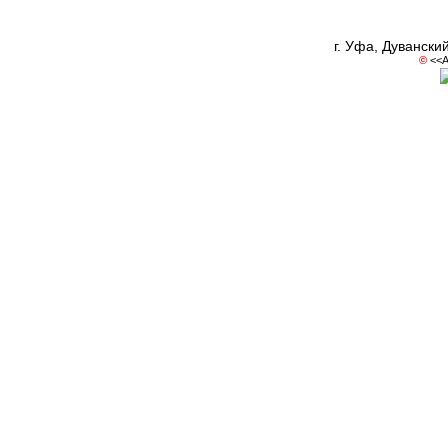
г. Уфа, Дувански
©
<<А